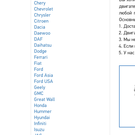
Вы хоти
Chery
двигат
Chevrolet
любой 
Chrysler
Основны
Citroen
Доста
Dacia
Двига
Daewoo
DAF
Мы не
Daihatsu
Если 
Dodge
У нас
Ferrari
Fiat
Ford
Ford Asia
Ford USA
Geely
GMC
Great Wall
Honda
Hummer
Hyundai
Infiniti
Isuzu