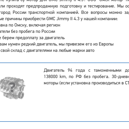
те купить бу мотор для GMC Jimmy II 4.3? ООО "Омск мотор" п
ели проходят предпродажную подготовку и тестирование. Мы ос
город России транспортной компанией. Все вопросы можно за
е причины приобрести GMC Jimmy II 4.3 у нашей компании:
вка по Омску, включая регион
тели без пробега по России
 берем предоплату за двигатель
вам нужен редкий двигатель, мы привезем его из Европы
 свой склад с двигателями на любые марки авто
Двигатель 94 года с таможенными до
138000 km, по РФ без пробега. 30-днев
моторы (если установка производиться в С