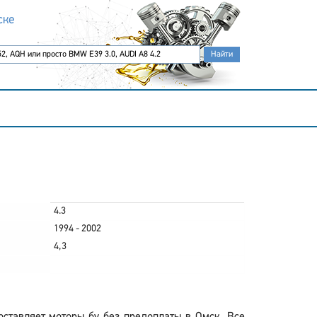
ске
4.3
1994 - 2002
4,3