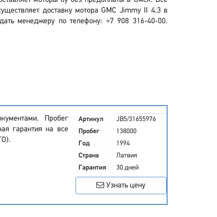
оставляет моторы бу без предоплаты в Омск. Все
уществляет доставку мотора GMC Jimmy II 4.3 в
дать менеджеру по телефону: +7 908 316-40-00.
кументами. Пробег
Артикул
JB5/31655976
ная гарантия на все
Пробег
138000
ТО).
Год
1994
Страна
Латвия
Гарантия
30 дней
Узнать цену