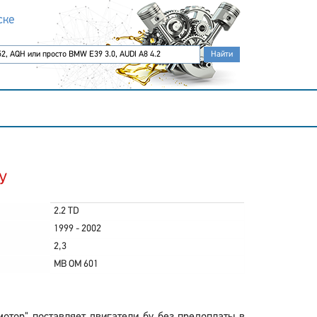
ске
У
2.2 TD
1999 - 2002
2,3
MB OM 601