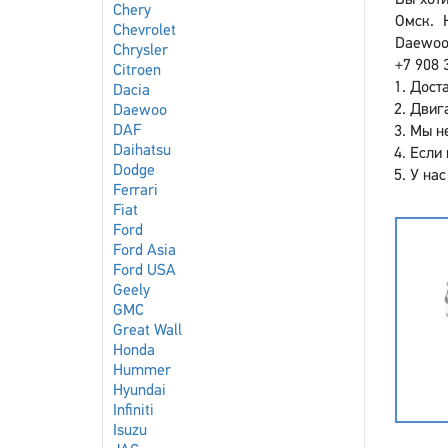
Вы хоти
Chery
Омск. 
Chevrolet
Daewoo 
Chrysler
+7 908 
Citroen
Доста
Dacia
Двига
Daewoo
DAF
Мы не
Daihatsu
Если 
Dodge
У нас
Ferrari
Fiat
Ford
Ford Asia
Ford USA
Geely
GMC
Great Wall
Honda
Hummer
Hyundai
Infiniti
Isuzu