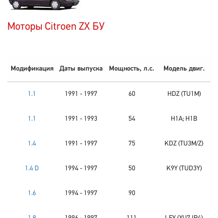
Моторы Citroen ZX БУ
Модификация
Даты выпуска
Мощность, л.с.
Модель двиг.
1.1
1991 - 1997
60
HDZ (TU1M)
1.1
1991 - 1993
54
H1A; H1B
1.4
1991 - 1997
75
KDZ (TU3M/Z)
1.4 D
1994 - 1997
50
K9Y (TUD3Y)
1.6
1994 - 1997
90