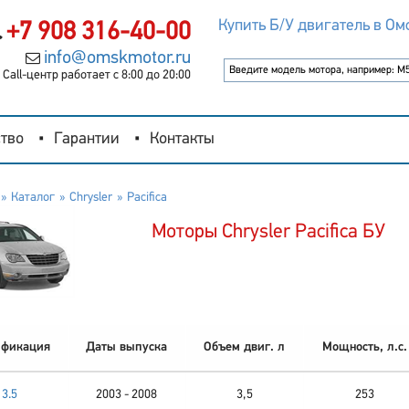
Купить Б/У двигатель в Ом
+7 908 316-40-00
info@omskmotor.ru
Call-центр работает с 8:00 до 20:00
тво
Гарантии
Контакты
Каталог
Chrysler
Pacifica
Моторы Chrysler Pacifica БУ
фикация
Даты выпуска
Объем двиг. л
Мощность, л.с.
3.5
2003 - 2008
3,5
253