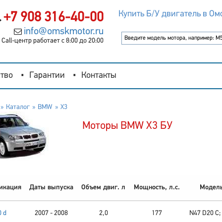
Купить Б/У двигатель в Ом
+7 908 316-40-00
info@omskmotor.ru
Call-центр работает с 8:00 до 20:00
тво
Гарантии
Контакты
Каталог
BMW
X3
Моторы BMW X3 БУ
икация
Даты выпуска
Объем двиг. л
Мощность, л.с.
Модель
0 d
2007 - 2008
2,0
177
N47 D20 C;