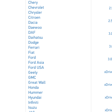
Chery
Chevrolet
2.
Chrysler
Citroen
2.5
Dacia
Daewoo
DAF
3.
Daihatsu
Dodge
3.
Ferrari
Fiat
Ford
3.0
Ford Asia
Ford USA
xDriv
Geely
GMC
Great Wall
xDriv
Honda
Hummer
Hyundai
xDriv
Infiniti
Isuzu
xDriv