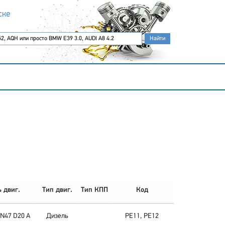
ске
 двиг.
Тип двиг.
Тип КПП
Код
 N47 D20 A
Дизель
PE11, PE12