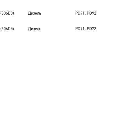
 (306D3)
Дизель
PD91, PD92
 (306D5)
Дизель
PD71, PD72