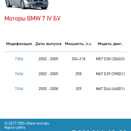
Моторы BMW 7 IV БУ
Модификация
Даты выпуска
Мощность, л.с.
Модель двиг.
730d
2002 - 2005
204-218
M57 D30 (306D2)
740d
2002 - 2005
258
M67 D39 (398D1)
745d
2005 - 2008
329
M67 D44 (448D1)
© 2017 OOO «Омск мотор»
Карта сайта