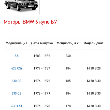
Моторы BMW 6 купе БУ
Модификация
Даты выпуска
Мощность, л.с.
Модель двиг.
3.5
1983 - 1989
260
628 CSi
1979 - 1987
184
M 30 B 28
630 CS
1976 - 1979
185
M 30 B 30
630 CS
1976 - 1979
184
M 30 B 30
630 CSi
1976 - 1978
178
M 30 B 30