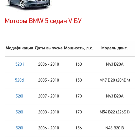
Моторы BMW 5 седан V БУ
Модификация
Даты выпуска
Мощность, л.с.
Модель двиг.
520 i
2006 - 2010
163
N43 B20A
520d
2005 - 2010
150
M47 D20 (204D4)
520i
2007 - 2010
170
N43 B20A
520i
2003 - 2010
170
M54 B22 (226S1)
520i
2006 - 2010
156
N46 B20 B