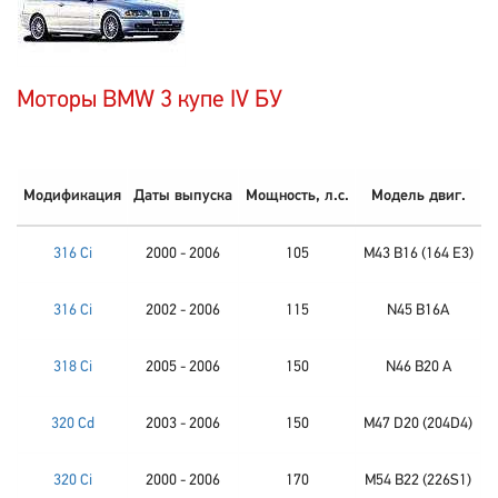
Моторы BMW 3 купе IV БУ
Модификация
Даты выпуска
Мощность, л.с.
Модель двиг.
316 Ci
2000 - 2006
105
M43 B16 (164 E3)
316 Ci
2002 - 2006
115
N45 B16A
318 Ci
2005 - 2006
150
N46 B20 A
320 Cd
2003 - 2006
150
M47 D20 (204D4)
320 Ci
2000 - 2006
170
M54 B22 (226S1)