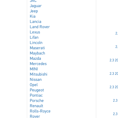
JAC
Jaguar
Jeep
Kia
Lancia
Land Rover
Lexus
2
Lifan
Lincoln
2
Maserati
Maybach
Mazda
2.3 2
Mercedes
MINI
2.3 2
Mitsubishi
Nissan
Opel
2.3 2
Peugeot
Pontiac
Porsche
2.3
Renault
Rolls-Royce
2.3
Rover