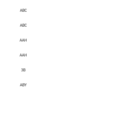
ABC
ABC
AAH
AAH
3B
ABY