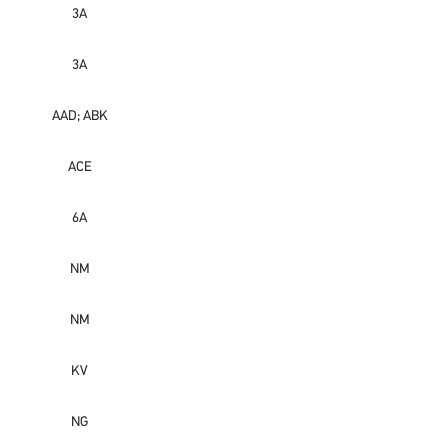
3A
3A
AAD; ABK
ACE
6A
NM
NM
KV
NG