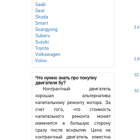
Saab
Seat
Skoda
Smart
2.6
Ssangyong
Subaru
Suzuki
Toyota
Volkswagen
2.8
Volvo
S2 
Что нужно знать про покупку
двигателя бу?
Контрактный двигатель
S2 
хорошая альтернатива
капитальному ремонту мотора. За
счет того, что стоимость
капитального ремонта может
изменится в большую сторону
сразу после вскрытия. Цена на
контрактный двигатель известна