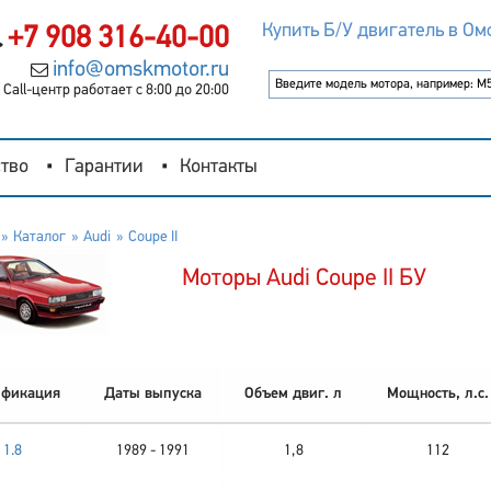
Купить Б/У двигатель в Ом
+7 908 316-40-00
info@omskmotor.ru
Call-центр работает с 8:00 до 20:00
тво
Гарантии
Контакты
Каталог
Audi
Coupe II
Моторы Audi Coupe II БУ
фикация
Даты выпуска
Объем двиг. л
Мощность, л.с.
1.8
1989 - 1991
1,8
112