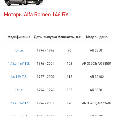
Моторы Alfa Romeo 146 БУ
Модификация
Даты выпуска
Мощность, л.с.
Модель двиг.
1.4 i.e.
1994 - 1996
90
AR 33501
1.4 i.e. 16V T.S.
1996 - 2001
103
AR 33503; AR 38501
1.6 16V T.S.
1997 - 2000
112
AR 32102
1.6 i.e.
1994 - 1996
103
AR 33201
1.6 i.e. 16V T.S.
1996 - 2001
120
AR 38201; AR 67601